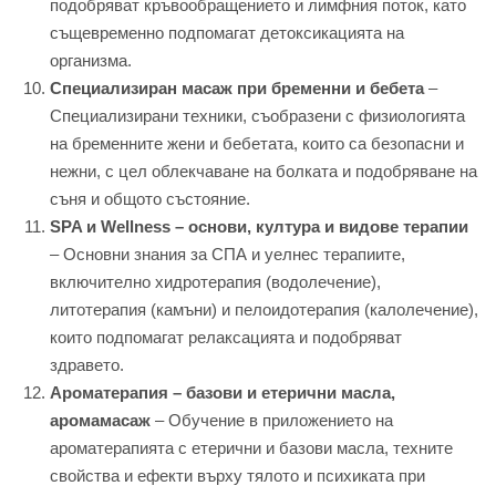
подобряват кръвообращението и лимфния поток, като
същевременно подпомагат детоксикацията на
организма.
Специализиран масаж при бременни и бебета
–
Специализирани техники, съобразени с физиологията
на бременните жени и бебетата, които са безопасни и
нежни, с цел облекчаване на болката и подобряване на
съня и общото състояние.
SPA и Wellness – основи, култура и видове терапии
– Основни знания за СПА и уелнес терапиите,
включително хидротерапия (водолечение),
литотерапия (камъни) и пелоидотерапия (калолечение),
които подпомагат релаксацията и подобряват
здравето.
Ароматерапия – базови и етерични масла,
аромамасаж
– Обучение в приложението на
ароматерапията с етерични и базови масла, техните
свойства и ефекти върху тялото и психиката при