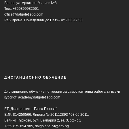
Варна, ул. Архитект Мирчев №8
Тел.:
+359899982561
office@dalgoletiebg.com
Раб. време: Понеделник до Петък от 9:00-17:30
ДИСТАНЦИОННО ОБУЧЕНИЕ
Дистанционно обучение по теория за самостоятелна работа за всеки
курсист.
academy.dalgoletiebg.com
ЕТ „Дълголетие – Гинка Генова“
ЕИК: 814250566, Лиценз № 201112893 / 03.05.2011.
Велико Търново, бул. България 2, ет. 3, офис 1
+359 879 894 985,
dalgoletie_vt@abv.bg