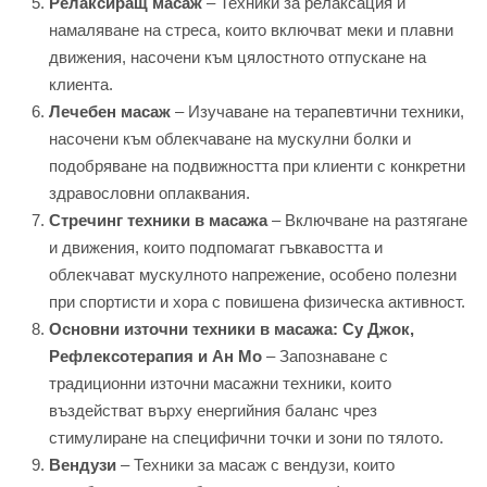
Релаксиращ масаж
– Техники за релаксация и
намаляване на стреса, които включват меки и плавни
движения, насочени към цялостното отпускане на
клиента.
Лечебен масаж
– Изучаване на терапевтични техники,
насочени към облекчаване на мускулни болки и
подобряване на подвижността при клиенти с конкретни
здравословни оплаквания.
Стречинг техники в масажа
– Включване на разтягане
и движения, които подпомагат гъвкавостта и
облекчават мускулното напрежение, особено полезни
при спортисти и хора с повишена физическа активност.
Основни източни техники в масажа: Су Джок,
Рефлексотерапия и Ан Мо
– Запознаване с
традиционни източни масажни техники, които
въздействат върху енергийния баланс чрез
стимулиране на специфични точки и зони по тялото.
Вендузи
– Техники за масаж с вендузи, които