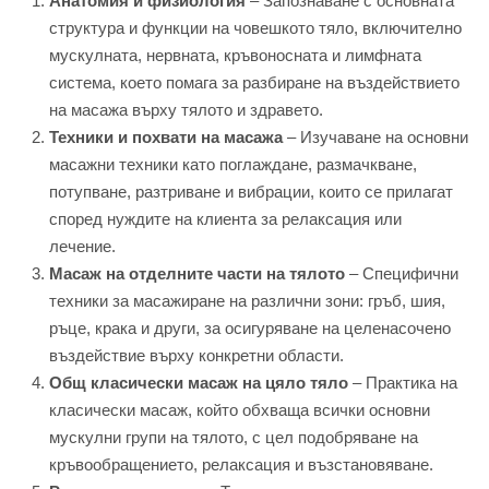
Анатомия и физиология
– Запознаване с основната
структура и функции на човешкото тяло, включително
мускулната, нервната, кръвоносната и лимфната
система, което помага за разбиране на въздействието
на масажа върху тялото и здравето.
Техники и похвати на масажа
– Изучаване на основни
масажни техники като поглаждане, размачкване,
потупване, разтриване и вибрации, които се прилагат
според нуждите на клиента за релаксация или
лечение.
Масаж на отделните части на тялото
– Специфични
техники за масажиране на различни зони: гръб, шия,
ръце, крака и други, за осигуряване на целенасочено
въздействие върху конкретни области.
Общ класически масаж на цяло тяло
– Практика на
класически масаж, който обхваща всички основни
мускулни групи на тялото, с цел подобряване на
кръвообращението, релаксация и възстановяване.