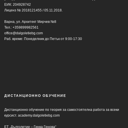
ЕИК: 204928742
Лиценз № 2018121455 / 05.11.2018.
Варна, ул. Архитект Мирчев №8
Тел.:
+359899982561
office@dalgoletiebg.com
Раб. време: Понеделник до Петък от 9:00-17:30
ДИСТАНЦИОННО ОБУЧЕНИЕ
Дистанционно обучение по теория за самостоятелна работа за всеки
курсист.
academy.dalgoletiebg.com
ЕТ „Дълголетие – Гинка Генова“