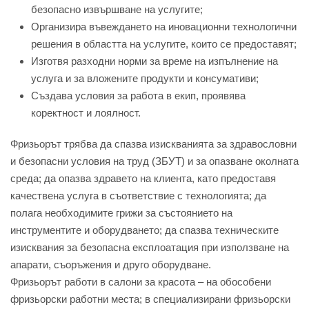
безопасно извършване на услугите;
Организира въвеждането на иновационни технологични
решения в областта на услугите, които се предоставят;
Изготвя разходни норми за време на изпълнение на
услуга и за вложените продукти и консумативи;
Създава условия за работа в екип, проявява
коректност и лоялност.
Фризьорът трябва да спазва изискванията за здравословни
и безопасни условия на труд (ЗБУТ) и за опазване околната
среда; да опазва здравето на клиента, като предоставя
качествена услуга в съответствие с технологията; да
полага необходимите грижи за състоянието на
инструментите и оборудването; да спазва техническите
изисквания за безопасна експлоатация при използване на
апарати, съоръжения и друго оборудване.
Фризьорът работи в салони за красота – на обособени
фризьорски работни места; в специализирани фризьорски