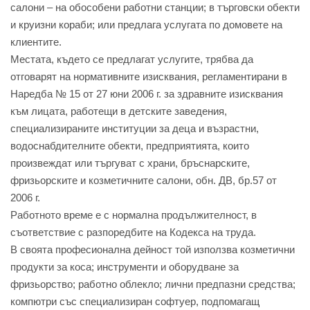
салони – на обособени работни станции; в търговски обекти
и круизни кораби; или предлага услугата по домовете на
клиентите.
Местата, където се предлагат услугите, трябва да
отговарят на нормативните изисквания, регламентирани в
Наредба № 15 от 27 юни 2006 г. за здравните изисквания
към лицата, работещи в детските заведения,
специализираните институции за деца и възрастни,
водоснабдителните обекти, предприятията, които
произвеждат или търгуват с храни, бръснарските,
фризьорските и козметичните салони, обн. ДВ, бр.57 от
2006 г.
Работното време е с нормална продължителност, в
съответствие с разпоредбите на Кодекса на труда.
В своята професионална дейност той използва козметични
продукти за коса; инструменти и оборудване за
фризьорство; работно облекло; лични предпазни средства;
компютри със специализиран софтуер, подпомагащ