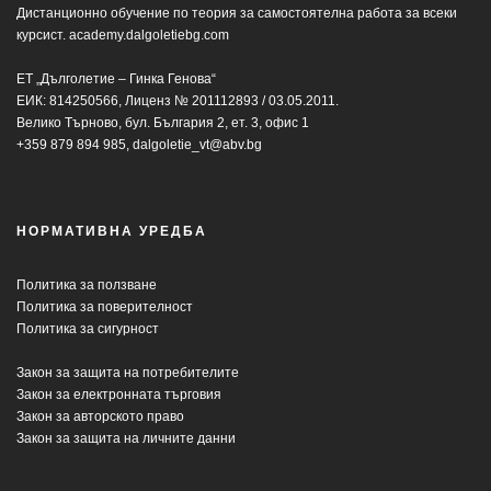
Дистанционно обучение по теория за самостоятелна работа за всеки
курсист.
academy.dalgoletiebg.com
ЕТ „Дълголетие – Гинка Генова“
ЕИК: 814250566, Лиценз № 201112893 / 03.05.2011.
Велико Търново, бул. България 2, ет. 3, офис 1
+359 879 894 985,
dalgoletie_vt@abv.bg
НОРМАТИВНА УРЕДБА
Политика за ползване
Политика за поверителност
Политика за сигурност
Закон за защита на потребителите
Закон за електронната търговия
Закон за авторското право
Закон за защита на личните данни