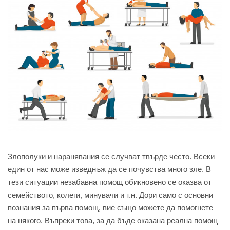
Злополуки и наранявания се случват твърде често. Всеки
един от нас може изведнъж да се почувства много зле. В
тези ситуации незабавна помощ обикновено се оказва от
семейството, колеги, минувачи и т.н. Дори само с основни
познания за първа помощ, вие също можете да помогнете
на някого. Въпреки това, за да бъде оказана реална помощ