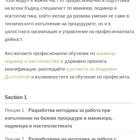
Този модул е важна част от професионалната подготовка
на всеки бъдещ специалист по маникюр, педикюр и
ноктопластика, който желае да развива умения не само в
техническото изпълнение на процедурите, но и в
цялостната организация и управление на професионалната
дейност.
Ако желаете професионално обучение по
маникюр,
педикюр и ноктопластика
с държавно призната
квалификация, разгледайте
курсовете на Академия
Дълголетие
и възможностите за обучение по професията.
Section 1
Лекция 1
Разработва методика за работа при
изпълнение на базови процедури в маникюра,
педикюра и ноктопластиката
Лекция 2
Разработване на методика за работа с