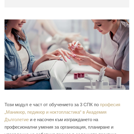
Този модул е част от обучението за 3 СПК по
професия
„Маникюр, педикюр и ноктопластика“ в Академия
Дълголетие
и е насочен към изграждането на
професионални умения за организация, планиране и