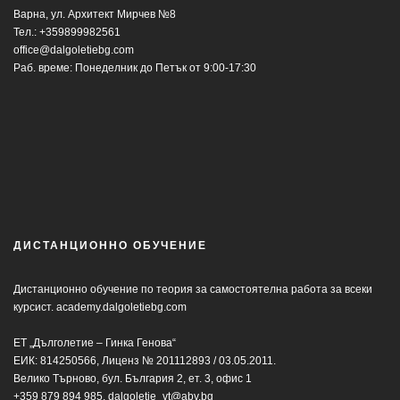
Варна, ул. Архитект Мирчев №8
Тел.:
+359899982561
office@dalgoletiebg.com
Раб. време: Понеделник до Петък от 9:00-17:30
ДИСТАНЦИОННО ОБУЧЕНИЕ
Дистанционно обучение по теория за самостоятелна работа за всеки
курсист.
academy.dalgoletiebg.com
ЕТ „Дълголетие – Гинка Генова“
ЕИК: 814250566, Лиценз № 201112893 / 03.05.2011.
Велико Търново, бул. България 2, ет. 3, офис 1
+359 879 894 985,
dalgoletie_vt@abv.bg