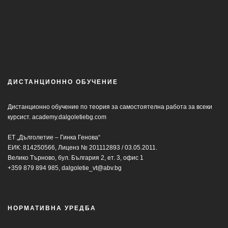
ДИСТАНЦИОННО ОБУЧЕНИЕ
Дистанционно обучение по теория за самостоятелна работа за всеки
курсист.
academy.dalgoletiebg.com
ЕТ „Дълголетие – Гинка Генова“
ЕИК: 814250566, Лиценз № 201112893 / 03.05.2011.
Велико Търново, бул. България 2, ет. 3, офис 1
+359 879 894 985,
dalgoletie_vt@abv.bg
НОРМАТИВНА УРЕДБА