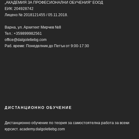
„АКАДЕМИЯ ЗА ПРОФЕСИОНАЛНИ ОБУЧЕНИЯ“ ЕООД
ЕИК: 204928742
Лиценз № 2018121455 / 05.11.2018.
Варна, ул. Архитект Мирчев №8
Тел.:
+359899982561
office@dalgoletiebg.com
Раб. време: Понеделник до Петък от 9:00-17:30
ДИСТАНЦИОННО ОБУЧЕНИЕ
Дистанционно обучение по теория за самостоятелна работа за всеки
курсист.
academy.dalgoletiebg.com