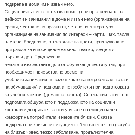
подкрепа в дома им и извън него.
Социалният асистент оказва помощ при организиране на
дейности и занимания в дома и извън него (организиране на
срещи, честване на празници, четене на литература,
организиране на занимания по интереси – карти, шах, табла,
плетене, бродиране, отглеждане на цветя, придружаване
при разходка и посещение на кино, театър, концерти,
църква и др.). Придружава
децата и възрастните до и от обучаваща институция, при
необходимост присъства по време на
учебните занимания (в помощ както на потребителя, така и
на обучаващия) и подпомага потребителя при подготовката
за учебни занятия (домашна работа). Социалният асистент
подпомага общуването и поддържането на социални
контакти и допринася за осигуряване на емоционален
комфорт на потребителя и неговите близки. Оказва
подкрепа при кризисни ситуации от битово естество (загуба
на близък човек, тежко заболяване, продължителна