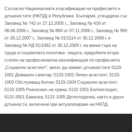
Съгласно Националната класификация на професиите и
длъжностите (НКПД) в Република България, утвърдена със
Заповед № 742 от 27.12.2005 г., Заповед № 416 от
08.06.2006 г., Заповед № 884 от 07.11.2006 г., Заповед № 969
от 28.12.2007 г., Заповед № 01/1114 от 30.12.2008 г. и
Заповед № РД 01/1082 от 30.12.2009 г. на министъра на
труда и социалната политика- лицата, придобили втора
степен на професионална квалификация по професията
„Социален асистент“, могат да заемат длъжностите 5133-
1001 Домашен санитар; 5133-1002 Личен асистент; 5133-
1003 Обслужващ болни; 5133-1004 Социален асистент;
5133-1005 Разносвач на храна; 5132-1001 Болногледач;
5131-3001 Бавачка; 5131-1005 Детегледачка, както и други
длъжности, включени при актуализиране на НКПД.