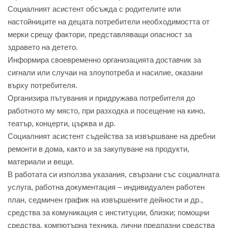
Социалният асистент обсъжда с родителите или
настойниците на децата потребители необходимостта от
мерки срещу фактори, представляващи опасност за
здравето на детето.
Информира своевременно организацията доставчик за
сигнали или случаи на злоупотреба и насилие, оказани
върху потребителя.
Организира пътувания и придружава потребителя до
работното му място, при разходка и посещение на кино,
театър, концерти, църква и др.
Социалният асистент съдейства за извършване на дребни
ремонти в дома, както и за закупуване на продукти,
материали и вещи.
В работата си използва указания, свързани със социалната
услуга, работна документация – индивидуален работен
план, седмичен график на извършените дейности и др.,
средства за комуникация с институции, близки; помощни
средства, компютърна техника, лични предпазни средства