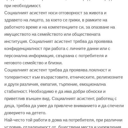
при необходимост.
Социалният асистент носи отговорност за живота и
здравето на лицето, за което се грижи, в рамките на
работното време и на компетенциите си, за опазване на
имуществото на семейството или обществената
институция. Социалният асистент трябва да проявява
конфиденциалност при работа с личните данни или с
персонална информация, свързана с потребителя и
неговото семейство и близки.
Социалният асистент трябва да проявява лоялност и
толерантност към възрастовите, етническите, религиозните
и други различия, емпатия, търпение, емоционална
стабилност. Необходимо е да има добри обноски и
приветлив външен вид. Социалният асистент, работещ с
деца, трябва да умее да привлече вниманието и да спечели
доверието на детето.
Най-често той работи в дома на потребителя, при различни
условия- отдалеченост от бществени места и учреждения,