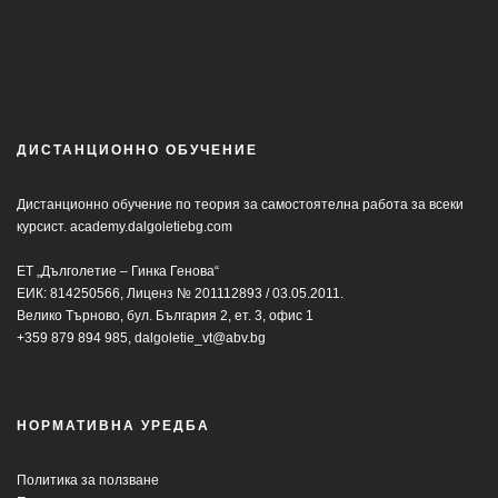
ДИСТАНЦИОННО ОБУЧЕНИЕ
Дистанционно обучение по теория за самостоятелна работа за всеки
курсист.
academy.dalgoletiebg.com
ЕТ „Дълголетие – Гинка Генова“
ЕИК: 814250566, Лиценз № 201112893 / 03.05.2011.
Велико Търново, бул. България 2, ет. 3, офис 1
+359 879 894 985,
dalgoletie_vt@abv.bg
НОРМАТИВНА УРЕДБА
Политика за ползване