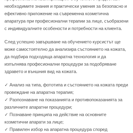
необходимите знания и практически умения за безопасно и
ефективно приложение на съвременна козметична
апаратура при професионални терапии за лице, съобразени
с индивидуалните особености и потребности на клиента.
След успешно завършване на обучението курсистът ще
може самостоятелно да анализира състоянието на кожата,
да подбира подходяща апаратна технология и да
изпълнява професионални процедури за подобряване
здравето и външния вид на кожата.
✓ Анализ на типа, фототипа и състоянието на кожата преди
провеждане на апаратна терапия;
✓ Разпознаване на показанията и противопоказанията за
различните апаратни процедури;
✓ Познаване принципа на действие на основните
козметични апарати за лице;
✓ Правилен избор на апаратна процедура според