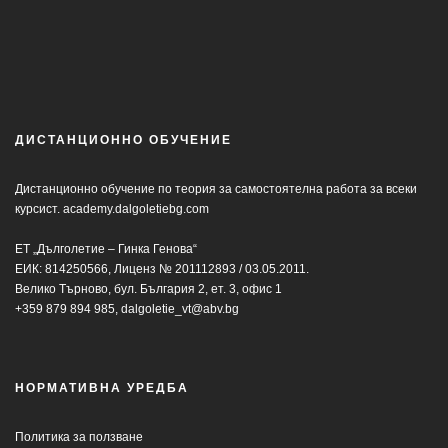
ДИСТАНЦИОННО ОБУЧЕНИЕ
Дистанционно обучение по теория за самостоятелна работа за всеки
курсист.
academy.dalgoletiebg.com
ЕТ „Дълголетие – Гинка Генова“
ЕИК: 814250566, Лиценз № 201112893 / 03.05.2011.
Велико Търново, бул. България 2, ет. 3, офис 1
+359 879 894 985,
dalgoletie_vt@abv.bg
НОРМАТИВНА УРЕДБА
Политика за ползване