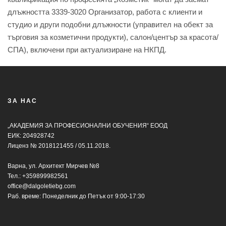
длъжността 3339-3020 Организатор, работа с клиенти и
студио и други подобни длъжности (управител на обект за
търговия за козметични продукти), салон/център за красота/
СПА), включени при актуализиране на НКПД.
ЗА НАС
„АКАДЕМИЯ ЗА ПРОФЕСИОНАЛНИ ОБУЧЕНИЯ“ ЕООД
ЕИК: 204928742
Лиценз № 2018121455 / 05.11.2018.
Варна, ул. Архитект Мирчев №8
Тел.:
+359899982561
office@dalgoletiebg.com
Раб. време: Понеделник до Петък от 9:00-17:30