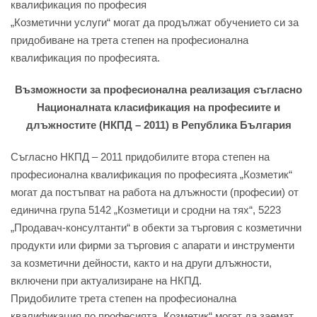
квалификация по професия
„Козметични услуги“ могат да продължат обучението си за
придобиване на трета степен на професионална
квалификация по професията.
Възможности за професионална реализация съгласно
Националната класификация на професиите и
длъжностите (НКПД – 2011) в Република България
Съгласно НКПД – 2011 придобилите втора степен на
професионална квалификация по професията „Козметик“
могат да постъпват на работа на длъжности (професии) от
единична група 5142 „Козметици и сродни на тях“, 5223
„Продавач-консултанти“ в обекти за търговия с козметични
продукти или фирми за търговия с апарати и инструменти
за козметични дейности, както и на други длъжности,
включени при актуализиране на НКПД.
Придобилите трета степен на професионална
квалификация по професията „Козметик“ могат да заемат